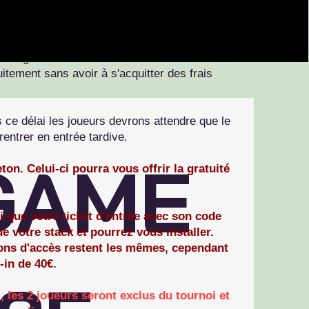
 non du Haguenau Holdem Poker Club. Les
 dire qu'aucune recave n'est possible.
l de gratuité sera ouvert. Comment cela
uitement sans avoir à s'acquitter des frais
s ce délai les joueurs devrons attendre que le
entrer en entrée tardive.
GAME
on. Celui-ci pourra vous offrir la gratuité
si que votre ticket d'entrée avec son code
e votre stack et pourrez vous installer.
tions d'accès restent les mêmes, cependant
-in de 40€.
 , les 2 joueurs seront exclus du tournoi et