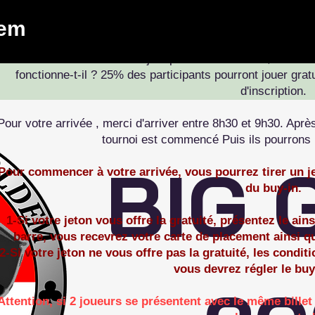
L'événement est ouvert à tous les joueurs, membres ou
dem
tournois proposés sont des tournois freezeout, c'est à
Pour se conformer à la jurisprudence en cours, un cana
fonctionne-t-il ? 25% des participants pourront jouer grat
d'inscription.
Pour votre arrivée , merci d'arriver entre 8h30 et 9h30. Aprè
tournoi est commencé Puis ils pourrons r
BIG 
Pour commencer à votre arrivée, vous pourrez tirer un jet
du buy-in.
1-Si votre jeton vous offre la gratuité, présentez le ain
barre, vous recevrez votre carte de placement ainsi qu
2-Si votre jeton ne vous offre pas la gratuité, les condi
vous devrez régler le buy
A
ttention, si 2 joueurs se présentent avec le même billet