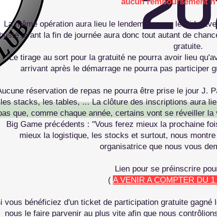
20
aucun remboursement n'
La même opération aura lieu le lendemain pour le Side Even
busté avant la fin de journée aura donc tout autant de chan
gratuite.
Le tirage au sort pour la gratuité ne pourra avoir lieu qu'
arrivant après le démarrage ne pourra pas participer gr
ucune réservation de repas ne pourra être prise le jour J. 
les stacks, les tables, ... La clôture des inscriptions aura 
pas que, comme chaque année, certains vont se réveiller la 
Big Game précédents : "Vous ferez mieux la prochaine fois
mieux la logistique, les stocks et surtout, nous montr
organisatrice que nous vous dem
Lien pour se préinscrire po
(
A VENIR A COMPTER DU 1 
i vous bénéficiez d'un ticket de participation gratuite gagné 
nous le faire parvenir au plus vite afin que nous contrôlions