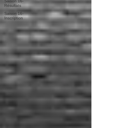
Saison 16-
Résultats
Saison 16-
Inscription