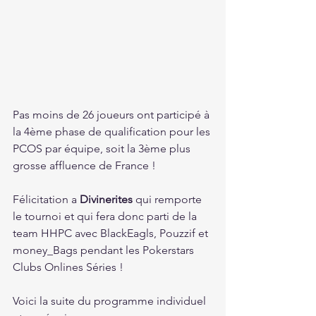
Pas moins de 26 joueurs ont participé à 
la 4ème phase de qualification pour les 
PCOS par équipe, soit la 3ème plus 
grosse affluence de France !
Félicitation a
 Divinerites 
qui remporte 
le tournoi et qui fera donc parti de la 
team HHPC avec BlackEagls, Pouzzif et 
money_Bags pendant les Pokerstars 
Clubs Onlines Séries !
Voici la suite du programme individuel 