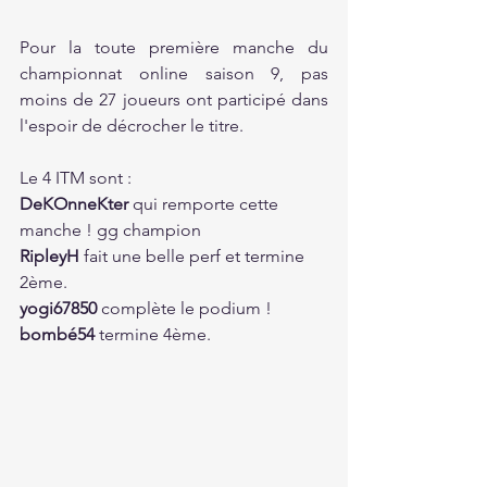
Pour la toute première manche du 
championnat online saison 9, pas 
moins de 27 joueurs ont participé dans 
l'espoir de décrocher le titre.
Le 4 ITM sont :
DeKOnneKter
 qui remporte cette 
manche ! gg champion
RipleyH
 fait une belle perf et termine 
2ème.
yogi67850
 complète le podium !
bombé54 
termine 4ème.