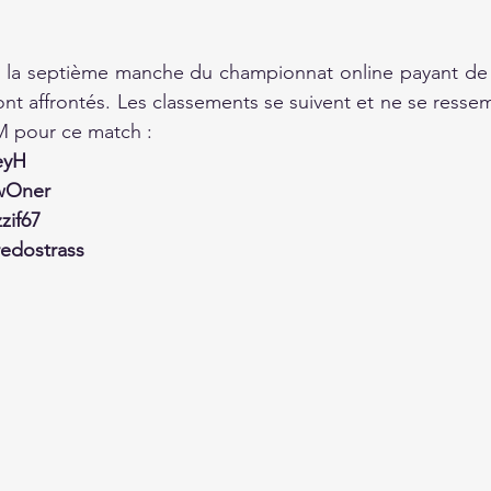
 la septième manche du championnat online payant de la
ont affrontés. Les classements se suivent et ne se ressem
M pour ce match :
eyH
wOner
zif67
redostrass