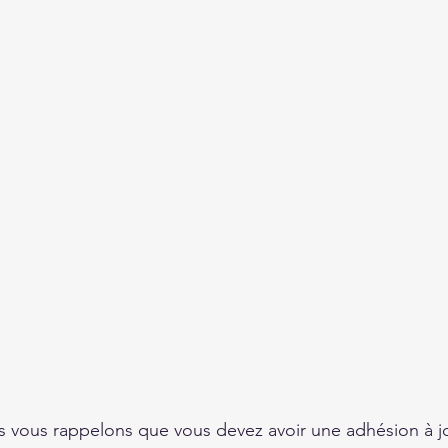
 vous rappelons que vous devez avoir une adhésion à 