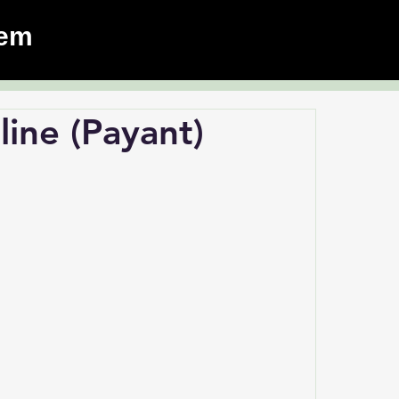
dem
ine (Payant)