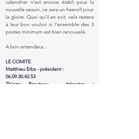
calendrier n'est encore établi pour la 
nouvelle saison, ce sera un freeroll pour 
la gloire. Quoi qu'il en soit, cela restera 
à leur bon vouloir si l'ensemble des 3 
postes minimum est bien renouvelé. 
A bon entendeur...
LE COMITE
Matthieu Erbs - président : 
06.09.30.42.53
Thierry Prouteau - trésorier : 
06.27.72.08.30
Sébastien Jung - secrétaire : 
06.42.96.43.71
Voir tout
Posts récents