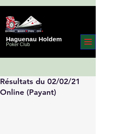
Haguenau Holdem
Poker Club
Résultats du 02/02/21
Online (Payant)