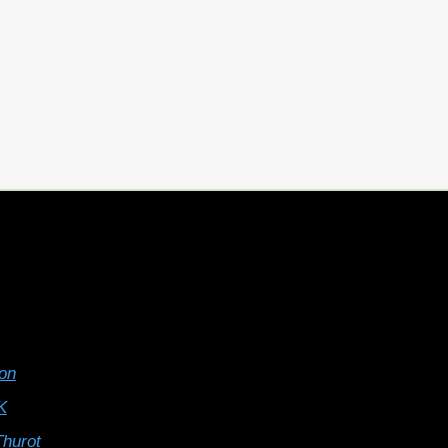
ion
K
Thurot