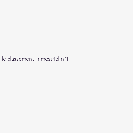
i le classement Trimestriel n°1