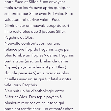
entre Puce et Slifer, Puce envoyant 
tapis avec les As payé après quelques 
secondes par Slifer avec Roi Valet. Flop 
valet turn roi et river valet ! Puce 
éliminer sur un mauvais coup du sort
Il ne reste plus que 3 joueurs Slifer, 
Psgchris et Oles.
Nouvelle confrontation, sur une 
relance pré flop de Psgchris payé par 
oles tombe un flop as 9 dame. Psgchris 
part a tapis (avec un brelan de dame 
flopée) payé rapidement par Oles ( 
double paire As 9) et la river des plus 
cruelles avec un As qui fut fatal a notre 
valeureux Psgchris.
S'en suit un hu d'anthologie entre 
Slifer et Oles. Des tapis payées à 
plusieurs reprises et les jetons qui 
partaient tantôt chez l'un et tantôt chez 