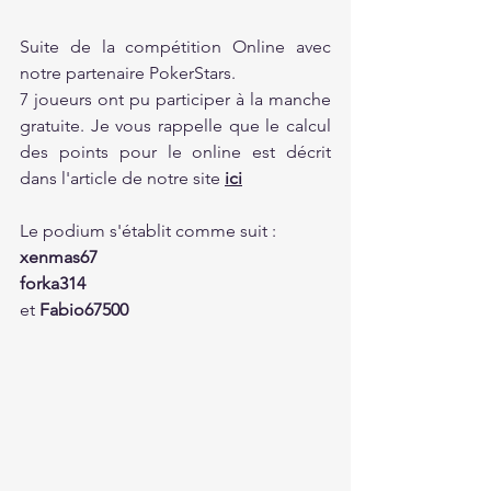
Suite de la compétition Online avec 
notre partenaire PokerStars.
7 joueurs ont pu participer à la manche 
gratuite. Je vous rappelle que le calcul 
des points pour le online est décrit 
dans l'article de notre site 
ici
Le podium s'établit comme suit : 
xenmas67
forka314
et
 Fabio67500