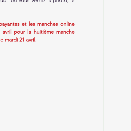
b" où vous verrez la photo, le 
payantes et les manches online 
 avril pour la huitième manche 
 mardi 21 avril.