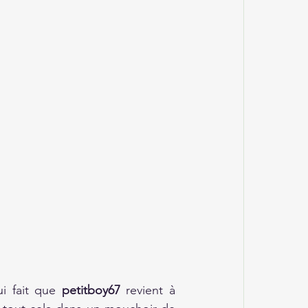
i fait que 
petitboy67
 revient à 