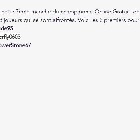
 cette 7ème manche du championnat Online Gratuit  de 
8 joueurs qui se sont affrontés. Voici les 3 premiers pou
ude95
erfly0603
owerStone67