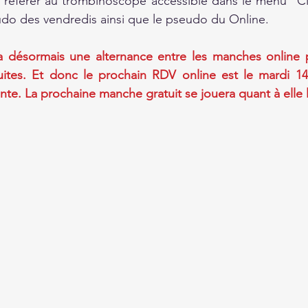
 référer au trombinoscope accessible dans le menu "Clu
do des vendredis ainsi que le pseudo du Online.
 a désormais une alternance entre les manches online 
uites. Et donc le prochain RDV online est le mardi 14
nte. La prochaine manche gratuit se jouera quant à elle le