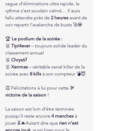
vague d’éliminations ultra rapide, le 
rythme s’est soudain calmé… Il aura 
fallu attendre près de 
2 heures
 avant de 
voir repartir l’avalanche de busts 🚀💀
🏆 
Le podium de la soirée :
🥉 
Tipi4ever
 – toujours solide leader du 
classement annuel
🥈 
Chrys67
🥇 
Xenmas
 – véritable serial killer de la 
soirée avec 
8 kills
 à son compteur 💣😈
👏 Félicitations à lui pour cette 
3ᵉ 
victoire de la saison
 !
La saison est loin d’être terminée 
puisqu’il reste encore 
4 manches
 à 
jouer ⏳🔥Autant dire que 
rien n’est 
encore joué
, aussi bien pour le 