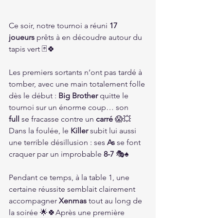
Ce soir, notre tournoi a réuni 
17 
joueurs
 prêts à en découdre autour du 
tapis vert 🃏🍀
Les premiers sortants n’ont pas tardé à 
tomber, avec une main totalement folle 
dès le début : 
Big Brother
 quitte le 
tournoi sur un énorme coup… son 
full
 se fracasse contre un 
carré
 😱💥
Dans la foulée, le 
Killer
 subit lui aussi 
une terrible désillusion : ses 
As
 se font 
craquer par un improbable 
8-7
 🎭♠️
Pendant ce temps, à la table 1, une 
certaine réussite semblait clairement 
accompagner 
Xenmas
 tout au long de 
la soirée 🌟🍀Après une première 