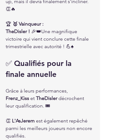
up, mais il devra finalement s'incliner. 
👏🔥
🏆 
🥇 Vainqueur : 
TheDisler !
 🎉👑Une magnifique 
victoire qui vient conclure cette finale 
trimestrielle avec autorité ! 💪♠️
✅ Qualifiés pour la 
finale annuelle
Grâce à leurs performances, 
Frenz_Kiss
 et 
TheDisler
 décrochent 
leur qualification. 🎟️
👏 
L'AsJerem
 est également repêché 
parmi les meilleurs joueurs non encore 
qualifiés.