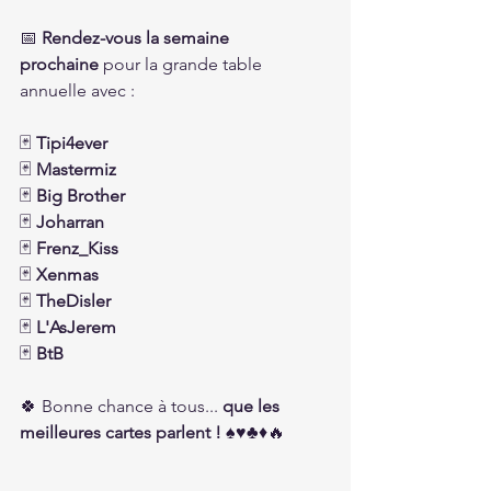
📅 
Rendez-vous la semaine 
prochaine
 pour la grande table 
annuelle avec :
🃏 
Tipi4ever
🃏 
Mastermiz
🃏 
Big Brother
🃏 
Joharran
🃏 
Frenz_Kiss
🃏 
Xenmas
🃏 
TheDisler
🃏 
L'AsJerem
🃏 
BtB
🍀 Bonne chance à tous... 
que les 
meilleures cartes parlent !
 ♠️♥️♣️♦️🔥