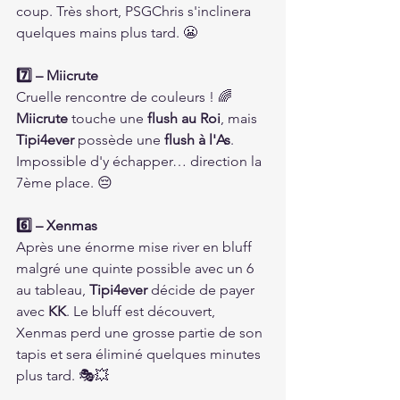
coup. Très short, PSGChris s'inclinera 
quelques mains plus tard. 😬
7️⃣ – Miicrute
Cruelle rencontre de couleurs ! 🌈 
Miicrute
 touche une 
flush au Roi
, mais 
Tipi4ever
 possède une 
flush à l'As
. 
Impossible d'y échapper… direction la 
7ème place. 😔
6️⃣ – Xenmas
Après une énorme mise river en bluff 
malgré une quinte possible avec un 6 
au tableau, 
Tipi4ever
 décide de payer 
avec 
KK
. Le bluff est découvert, 
Xenmas perd une grosse partie de son 
tapis et sera éliminé quelques minutes 
plus tard. 🎭💥