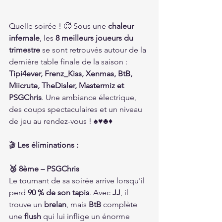
Quelle soirée ! 🥵 Sous une 
chaleur 
infernale
, les 
8 meilleurs joueurs du 
trimestre
 se sont retrouvés autour de la 
dernière table finale de la saison : 
Tipi4ever, Frenz_Kiss, Xenmas, BtB, 
Miicrute, TheDisler, Mastermiz et 
PSGChris
. Une ambiance électrique, 
des coups spectaculaires et un niveau 
de jeu au rendez-vous ! ♠️♥️♣️♦️
🎬 
Les éliminations :
🥉 8ème – PSGChris
Le tournant de sa soirée arrive lorsqu'il 
perd 
90 % de son tapis
. Avec 
JJ
, il 
trouve un 
brelan
, mais 
BtB
 complète 
une 
flush
 qui lui inflige un énorme 