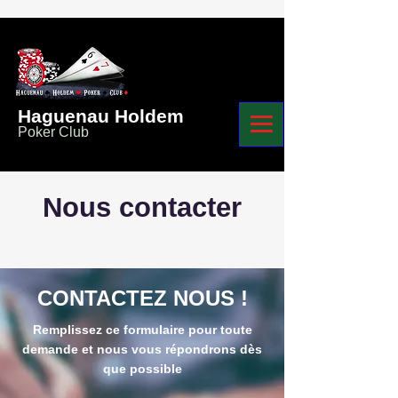
Haguenau Holdem
Poker Club
Nous contacter
CONTACTEZ NOUS !
Remplissez ce formulaire pour toute
demande et nous vous répondrons dès
que possible