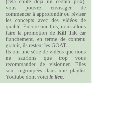
(cela coûte déjà un certain prix),
vous pouvez envisager de
commencer à approfondir ou réviser
les concepts avec des vidéos de
qualité. Encore une fois, nous allons
faire la promotion de
Kill Tilt
car
franchement, en terme de contenu
gratuit, ils restent les GOAT.
Ils ont une série de vidéos que nous
ne saurions que trop vous
recommander de visionner. Elles
sont regroupées dans une playlist
Youtube dont voici
le lien
.
Et l'interactivité dans tout ça ?
Regarder des vidéos préenregistrées,
c'est bien. Mais parfois, elles datent
de plusieurs années. La façon de
jouer (particulièrement online) a pu
évoluer et donc, si vous vous