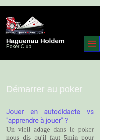
Haguenau Holdem
Poker Club
Démarrer au poker
Jouer en autodidacte vs
"apprendre à jouer" ?
Un vieil adage dans le poker
nous dis qu'il faut 5min pour