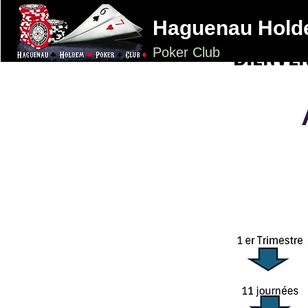
Haguenau Hol
BIENVE
BIENVE
Poker Club