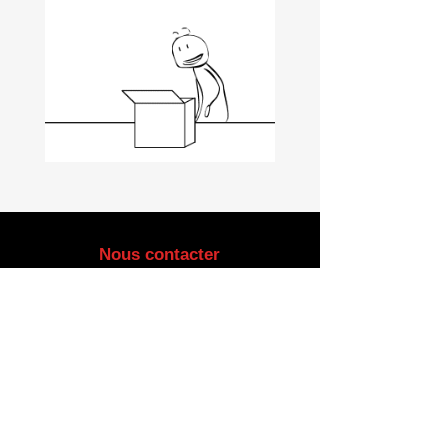
Nous contacter
6 place Robert Schuman
67500 Haguenau, France
poker.haguenau@hotmail.fr
06.99.24.15.57